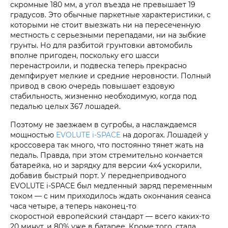
скромные 180 мм, а угол въезда не превышает 19
градусов. Это обычные паркетные характеристики, с
которыми не стоит выезжать ни на пересеченную
местность с серьезными перепадами, ни на зыбкие
грунты. Но для разбитой грунтовки автомобиль
вполне пригоден, поскольку его шасси
перенастроили, и подвеска теперь прекрасно
демпфирует мелкие и средние неровности. Полный
привод в свою очередь повышает ездовую
стабильность, жизненно необходимую, когда под
педалью целых 367 лошадей.
Поэтому не заезжаем в сугробы, а наслаждаемся
мощностью
EVOLUTE i‑SPACE
на дорогах. Лошадей у
кроссовера так много, что постоянно тянет жать на
педаль. Правда, при этом стремительно кончается
батарейка, но и зарядку для версии 4х4 ускорили,
добавив быстрый порт. У переднеприводного
EVOLUTE i‑SPACE был медленный заряд переменным
током — с ним приходилось ждать окончания сеанса
часа четыре, а теперь наконец-то
скоростной европейский стандарт — всего каких-то
20 минут, и 80% уже в батарее. Кроме того, стала