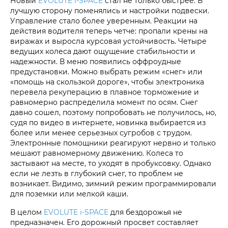
Новый
EVOLUTE i‑SPACE
стал не только быстрее. В
лучшую сторону поменялись и настройки подвески.
Управление стало более уверенным. Реакции на
действия водителя теперь четче: пропали крены на
виражах и выросла курсовая устойчивость. Четыре
ведущих колеса дают ощущение стабильности и
надежности. В меню появились оффроудные
предустановки. Можно выбрать режим «снег» или
«помощь на скользкой дороге», чтобы электроника
перевела рекуперацию в плавное торможение и
равномерно распределила момент по осям. Снег
давно сошел, поэтому попробовать не получилось, но,
судя по видео в интернете, новинка выбирается из
более или менее серьезных сугробов с трудом.
Электронные помощники реагируют нервно и только
мешают равномерному движению. Колеса то
застывают на месте, то уходят в пробуксовку. Однако
если не лезть в глубокий снег, то проблем не
возникает. Видимо, зимний режим программировали
для поземки или мелкой каши.
В целом
EVOLUTE i‑SPACE
для бездорожья не
предназначен. Его дорожный просвет составляет