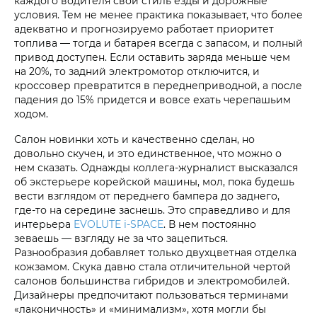
каждого водителя свой стиль езды и дорожные
условия. Тем не менее практика показывает, что более
адекватно и прогнозируемо работает приоритет
топлива — тогда и батарея всегда с запасом, и полный
привод доступен. Если оставить заряда меньше чем
на 20%, то задний электромотор отключится, и
кроссовер превратится в переднеприводной, а после
падения до 15% придется и вовсе ехать черепашьим
ходом.
Салон новинки хоть и качественно сделан, но
довольно скучен, и это единственное, что можно о
нем сказать. Однажды коллега-журналист высказался
об экстерьере корейской машины, мол, пока будешь
вести взглядом от переднего бампера до заднего,
где-то на середине заснешь. Это справедливо и для
интерьера
EVOLUTE i‑SPACE
. В нем постоянно
зеваешь — взгляду не за что зацепиться.
Разнообразия добавляет только двухцветная отделка
кожзамом. Скука давно стала отличительной чертой
салонов большинства гибридов и электромобилей.
Дизайнеры предпочитают пользоваться терминами
«лаконичность» и «минимализм», хотя могли бы