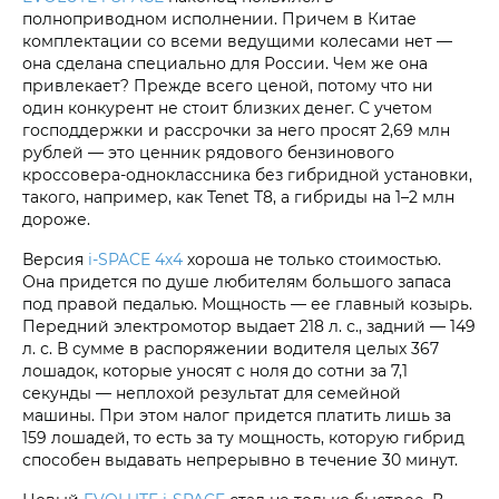
полноприводном исполнении. Причем в Китае
комплектации со всеми ведущими колесами нет —
она сделана специально для России. Чем же она
привлекает? Прежде всего ценой, потому что ни
один конкурент не стоит близких денег. С учетом
господдержки и рассрочки за него просят 2,69 млн
рублей — это ценник рядового бензинового
кроссовера-одноклассника без гибридной установки,
такого, например, как Tenet T8, а гибриды на 1–2 млн
дороже.
Версия
i‑SPACE 4х4
хороша не только стоимостью.
Она придется по душе любителям большого запаса
под правой педалью. Мощность — ее главный козырь.
Передний электромотор выдает 218 л. с., задний — 149
л. с. В сумме в распоряжении водителя целых 367
лошадок, которые уносят с ноля до сотни за 7,1
секунды — неплохой результат для семейной
машины. При этом налог придется платить лишь за
159 лошадей, то есть за ту мощность, которую гибрид
способен выдавать непрерывно в течение 30 минут.