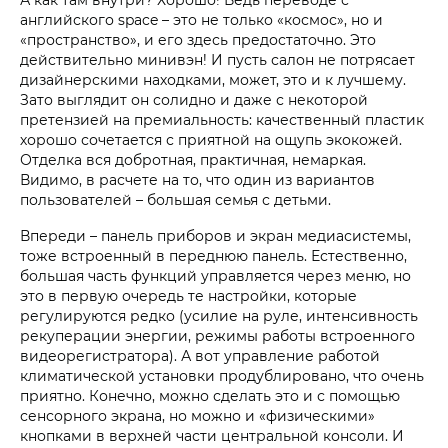
английского space – это не только «космос», но и
«пространство», и его здесь предостаточно. Это
действительно минивэн! И пусть салон не потрясает
дизайнерскими находками, может, это и к лучшему.
Зато выглядит он солидно и даже с некоторой
претензией на премиальность: качественный пластик
хорошо сочетается с приятной на ощупь экокожей.
Отделка вся добротная, практичная, немаркая.
Видимо, в расчете на то, что один из вариантов
пользователей – большая семья с детьми.
Впереди – панель приборов и экран медиасистемы,
тоже встроенный в переднюю панель. Естественно,
большая часть функций управляется через меню, но
это в первую очередь те настройки, которые
регулируются редко (усилие на руле, интенсивность
рекуперации энергии, режимы работы встроенного
видеорегистратора). А вот управление работой
климатической установки продублировано, что очень
приятно. Конечно, можно сделать это и с помощью
сенсорного экрана, но можно и «физическими»
кнопками в верхней части центральной консоли. И