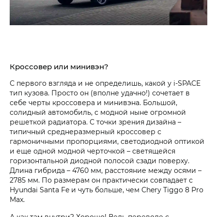
Кроссовер или минивэн?
С первого взгляда и не определишь, какой у i‑SPACE
тип кузова. Просто он (вполне удачно!) сочетает в
себе черты кроссовера и минивэна. Большой,
солидный автомобиль, с модной ныне огромной
решеткой радиатора. С точки зрения дизайна –
типичный среднеразмерный кроссовер с
гармоничными пропорциями, светодиодной оптикой
и еще одной модной черточкой – светящейся
горизонтальной диодной полосой сзади поверху.
Длина гибрида – 4760 мм, расстояние между осями –
2785 мм. По размерам он практически совпадает с
Hyundai Santa Fe и чуть больше, чем Chery Tiggo 8 Pro
Max.
А как там внутри? Хорошо! Ведь переводе с