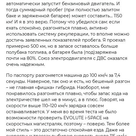
автоматически запустит бензиновый двигатель. И
тогда суммарный пробег (при полностью залитом
баке и заряженной батарее) может составить… 1150
км! И я в это верю. Потому что убедился сам: если
ехать спокойно, разгоняться плавно, активно
использовать систему рекуперации, то вполне можно
достичь заявленных показателей пробега. Я проехал
примерно 500 км, но в запасе оставалось больше
полубака топлива, а батарея была (под)заряжена
почти на 80%. Союз электродвигателя с ДВС оказался
очень надежным.
По паспорту разгоняется машина до 100 км/ч за 7,4
секунды. Наверное, так оно и есть, но бешеный разгон
– не главная «фишка» гибрида. Наоборот, мне
понравилось разгоняться плавно, чтобы запас хода на
электричестве шел не в минус, а в плюс. Говорят, на
скорости выше 110–120 км/ч зарядка совсем
останавливается. У меня во время теста не было
возможности проверить EVOLUTE i‑SPACE на
скоростных магистралях, поэтому – поверю. Тем более
мой стиль – это достаточно спокойная езда. Даже на
скоростных трассах выбираю скорость около 115 км/ч: