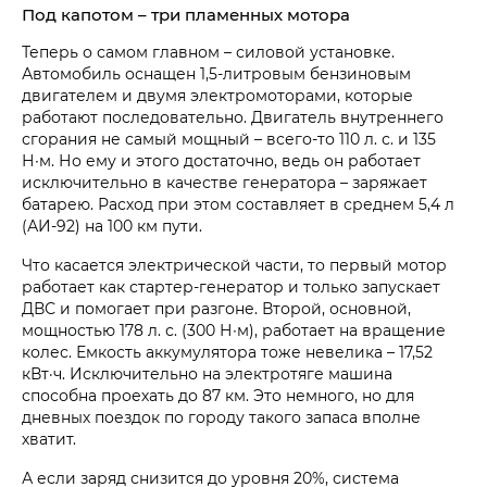
Под капотом – три пламенных мотора
Теперь о самом главном – силовой установке.
Автомобиль оснащен 1,5-литровым бензиновым
двигателем и двумя электромоторами, которые
работают последовательно. Двигатель внутреннего
сгорания не самый мощный – всего-то 110 л. с. и 135
Н∙м. Но ему и этого достаточно, ведь он работает
исключительно в качестве генератора – заряжает
батарею. Расход при этом составляет в среднем 5,4 л
(АИ-92) на 100 км пути.
Что касается электрической части, то первый мотор
работает как стартер-генератор и только запускает
ДВС и помогает при разгоне. Второй, основной,
мощностью 178 л. с. (300 Н∙м), работает на вращение
колес. Емкость аккумулятора тоже невелика – 17,52
кВт·ч. Исключительно на электротяге машина
способна проехать до 87 км. Это немного, но для
дневных поездок по городу такого запаса вполне
хватит.
А если заряд снизится до уровня 20%, система