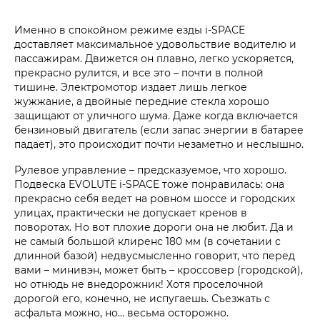
Именно в спокойном режиме езды i‑SPACE
доставляет максимальное удовольствие водителю и
пассажирам. Движется он плавно, легко ускоряется,
прекрасно рулится, и все это – почти в полной
тишине. Электромотор издает лишь легкое
жужжание, а двойные передние стекла хорошо
защищают от уличного шума. Даже когда включается
бензиновый двигатель (если запас энергии в батарее
падает), это происходит почти незаметно и неслышно.
Рулевое управление – предсказуемое, что хорошо.
Подвеска EVOLUTE i‑SPACE тоже понравилась: она
прекрасно себя ведет на ровном шоссе и городских
улицах, практически не допускает кренов в
поворотах. Но вот плохие дороги она не любит. Да и
не самый большой клиренс 180 мм (в сочетании с
длинной базой) недвусмысленно говорит, что перед
вами – минивэн, может быть – кроссовер (городской),
но отнюдь не внедорожник! Хотя проселочной
дорогой его, конечно, не испугаешь. Съезжать с
асфальта можно, но… весьма осторожно.