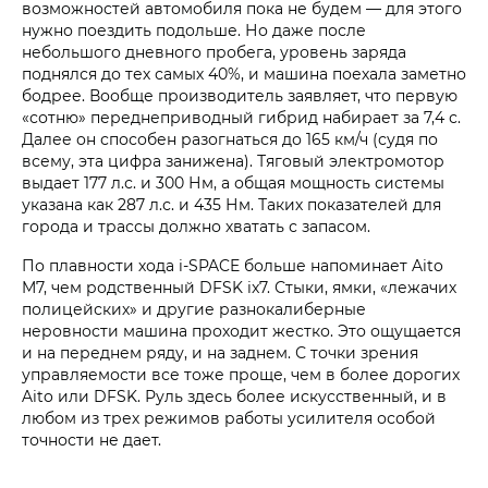
возможностей автомобиля пока не будем — для этого
нужно поездить подольше. Но даже после
небольшого дневного пробега, уровень заряда
поднялся до тех самых 40%, и машина поехала заметно
бодрее. Вообще производитель заявляет, что первую
«сотню» переднеприводный гибрид набирает за 7,4 с.
Далее он способен разогнаться до 165 км/ч (судя по
всему, эта цифра занижена). Тяговый электромотор
выдает 177 л.с. и 300 Нм, а общая мощность системы
указана как 287 л.с. и 435 Нм. Таких показателей для
города и трассы должно хватать с запасом.
По плавности хода i‑SPACE больше напоминает Aito
M7, чем родственный DFSK ix7. Стыки, ямки, «лежачих
полицейских» и другие разнокалиберные
неровности машина проходит жестко. Это ощущается
и на переднем ряду, и на заднем. С точки зрения
управляемости все тоже проще, чем в более дорогих
Aito или DFSK. Руль здесь более искусственный, и в
любом из трех режимов работы усилителя особой
точности не дает.