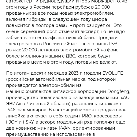
автоэксперт и радиоведущий Игорь Моржаретто. «В
этом году в России перейден рубеж в 20 000
проданных за все годы новых электромобилей,
включая гибриды, в следующем году цифра
повысится в полтора раза», – прогнозирует он. Это
очень серьезный рост, отмечает эксперт, но не надо
забывать, что есть эффект низкой базы. Продажи
электрокаров в России сейчас – всего лишь 1,5%
рынка: 20 000 легковых электромобилей на фоне
более миллиона машин с ДВС, которые будут
проданы в целом в этом году, погоды не делают.
По итогам десяти месяцев 2023 г. модели EVOLUTE
(российская автомобильная марка, под которой
производятся электромобили из
машинокомплектов китайской корпорации Dongfeng,
производство локализовано на заводе компании «АО
ЭВИА» в Липецкой области) разошлись тиражом в
1546 экземпляров. В настоящий момент продуктовая
линейка включает в себя седан i‑PRO, кроссоверы
i‑JOY и i‑SKY, а вскоре модельный ряд пополнят еще
две новинки: минивэн i‑VAN, ориентированный
преимущественно на использование в