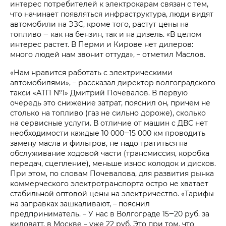
интерес потребителей к электрокарам связан с тем,
что начинает появляться инфраструктура, люди видят
автомобили на ЭЗС, кроме того, растут цены на
топливо ‒ как на бензин, так и на дизель. «В целом
интерес растет. В Перми и Кирове нет дилеров:
много людей нам звонит оттуда», – отметил Маслов.
«Нам нравится работать с электрическими
автомобилями», – рассказал директор волгоградского
такси «АТП №1» Дмитрий Почевалов. В первую
очередь это снижение затрат, пояснил он, причем не
столько на топливо (газ не сильно дороже), сколько
на сервисные услуги. В отличие от машин с ДВС нет
необходимости каждые 10 000‒15 000 км проводить
замену масла и фильтров, не надо тратиться на
обслуживание ходовой части (трансмиссия, коробка
передач, сцепление), меньше износ колодок и дисков.
При этом, по словам Почевалова, для развития рынка
коммерческого электротранспорта остро не хватает
стабильной оптовой цены на электричество. «Тарифы
на заправках зашкаливают, – пояснил
предприниматель. – У нас в Волгограде 15‒20 руб. за
киловатт, в Москве – уже 22 руб. Это при том, что