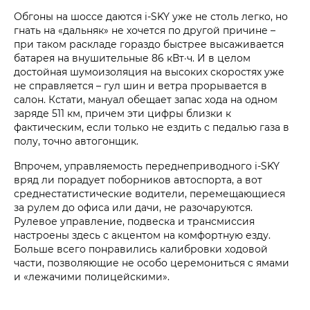
Обгоны на шоссе даются i‑SKY уже не столь легко, но
гнать на «дальняк» не хочется по другой причине –
при таком раскладе гораздо быстрее высаживается
батарея на внушительные 86 кВт·ч. И в целом
достойная шумоизоляция на высоких скоростях уже
не справляется – гул шин и ветра прорывается в
салон. Кстати, мануал обещает запас хода на одном
заряде 511 км, причем эти цифры близки к
фактическим, если только не ездить с педалью газа в
полу, точно автогонщик.
Впрочем, управляемость переднеприводного i‑SKY
вряд ли порадует поборников автоспорта, а вот
среднестатистические водители, перемещающиеся
за рулем до офиса или дачи, не разочаруются.
Рулевое управление, подвеска и трансмиссия
настроены здесь с акцентом на комфортную езду.
Больше всего понравились калибровки ходовой
части, позволяющие не особо церемониться с ямами
и «лежачими полицейскими».