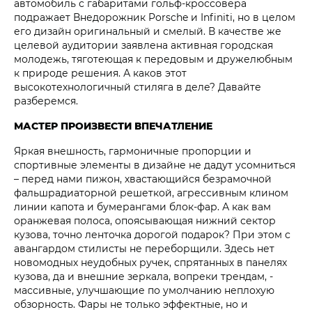
автомобиль с габаритами гольф-кроссовера
подражает Внедорожник Porsche и Infiniti, но в целом
его дизайн оригинальный и смелый. В качестве же
целевой аудитории заявлена активная городская
молодежь, тяготеющая к передовым и дружелюбным
к природе решения. А каков этот
высокотехнологичный стиляга в деле? Давайте
разберемся.
МАСТЕР ПРОИЗВЕСТИ ВПЕЧАТЛЕНИЕ
Яркая внешность, гармоничные пропорции и
спортивные элементы в дизайне не дадут усомниться
– перед нами пижон, хвастающийся безрамочной
фальшрадиаторной решеткой, агрессивным клином
линии капота и бумерангами блок-фар. А как вам
оранжевая полоса, опоясывающая нижний сектор
кузова, точно ленточка дорогой подарок? При этом с
авангардом стилисты не переборщили. Здесь нет
новомодных неудобных ручек, спрятанных в панелях
кузова, да и внешние зеркала, вопреки трендам, -
массивные, улучшающие по умолчанию неплохую
обзорность. Фары не только эффектные, но и