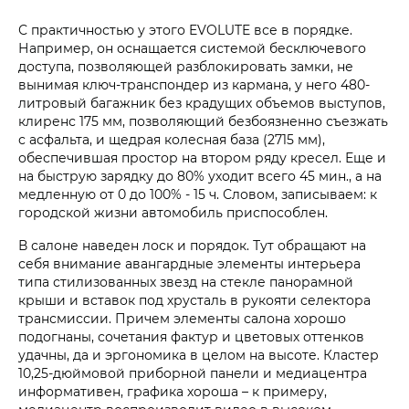
С практичностью у этого EVOLUTE все в порядке.
Например, он оснащается системой бесключевого
доступа, позволяющей разблокировать замки, не
вынимая ключ-транспондер из кармана, у него 480-
литровый багажник без крадущих объемов выступов,
клиренс 175 мм, позволяющий безбоязненно съезжать
с асфальта, и щедрая колесная база (2715 мм),
обеспечившая простор на втором ряду кресел. Еще и
на быструю зарядку до 80% уходит всего 45 мин., а на
медленную от 0 до 100% - 15 ч. Словом, записываем: к
городской жизни автомобиль приспособлен.
В салоне наведен лоск и порядок. Тут обращают на
себя внимание авангардные элементы интерьера
типа стилизованных звезд на стекле панорамной
крыши и вставок под хрусталь в рукояти селектора
трансмиссии. Причем элементы салона хорошо
подогнаны, сочетания фактур и цветовых оттенков
удачны, да и эргономика в целом на высоте. Кластер
10,25-дюймовой приборной панели и медиацентра
информативен, графика хороша – к примеру,