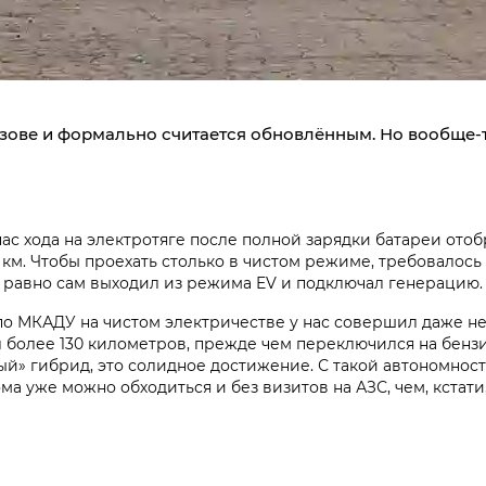
зове и формально считается обновлённым. Но вообще-т
ас хода на электротяге после полной зарядки батареи ото
0 км. Чтобы проехать столько в чистом режиме, требовалос
 равно сам выходил из режима EV и подключал генерацию.
о МКАДУ на чистом электричестве у нас совершил даже не
хал более 130 километров, прежде чем переключился на бен
й» гибрид, это солидное достижение. С такой автономнос
ма уже можно обходиться и без визитов на АЗС, чем, кстати