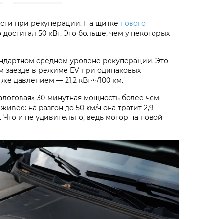
ости при рекуперации. На щитке
нового
достигал 50 кВт. Это больше, чем у некоторых
ндартном среднем уровене рекуперации. Это
м заезде в режиме EV при одинаковых
 же давлением — 21,2 кВт·ч/100 км.
«налоговая» 30-минутная мощность более чем
вее: на разгон до 50 км/ч она тратит 2,9
а. Что и не удивительно, ведь мотор на новой