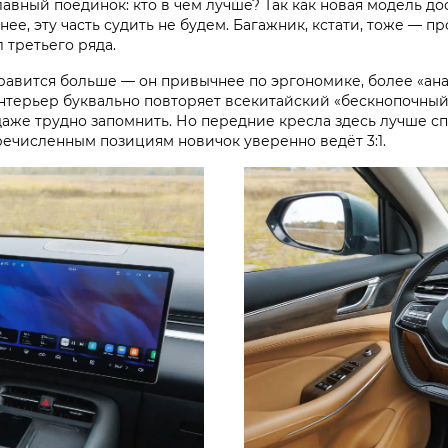
лавный поединок: кто в чём лучше? Так как новая модель д
ее, эту часть судить не будем. Багажник, кстати, тоже — пр
 третьего ряда.
нравится больше — он привычнее по эргономике, более «ан
терьер буквально повторяет всекитайский «бескнопочный»
 даже трудно запомнить. Но передние кресла здесь лучше 
еречисленным позициям новичок уверенно ведёт 3:1.