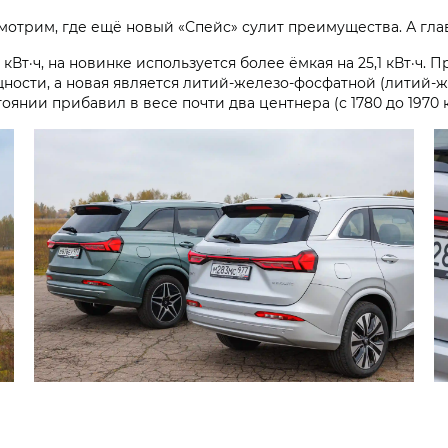
мотрим, где ещё новый «Спейс» сулит преимущества. А гла
5 кВт·ч, на новинке используется более ёмкая на 25,1 кВт·ч
ости, а новая является литий-железо-фосфатной (литий-ж
янии прибавил в весе почти два центнера (с 1780 до 1970 к