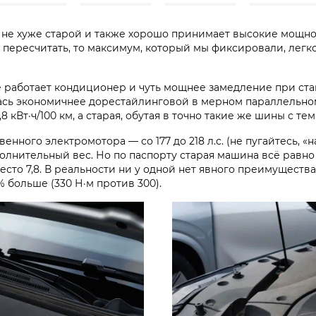
я не хуже старой и также хорошо принимает высокие мощн
 пересчитать, то максимум, который мы фиксировали, легко 
 работает кондиционер и чуть мощнее замедление при ста
лась экономичнее дорестайлинговой в мерном параллельно
8 кВт·ч/100 км, а старая, обутая в точно такие же шины с тем
нного электромотора — со 177 до 218 л.с. (не пугайтесь, 
нительный вес. Но по паспорту старая машина всё равно жи
вместо 7,8. В реальности ни у одной нет явного преимуществ
 больше (330 Н·м против 300).