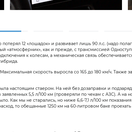
отерял 12 «лошадок» и развивает лишь 90 л.с. (надо полага
ый «атмосферник», как и прежде, с трансмиссией Одноступ
дключения к колесам, а механическая связь обеспечиваетс
гибрида.
 Максимальная скорость выросла со 165 до 180 км/ч. Также 
ыла настоящим стаером. На ней без дозаправки и подзаряд
заявленных 5,5 л/100 км (проверяли по чекам с АЗС). А на 
о. Как мы не старались, но ниже 6,6-7,1 л/100 км показан
асход, то обещанные 1250 км на 60-литровом баке проехать 