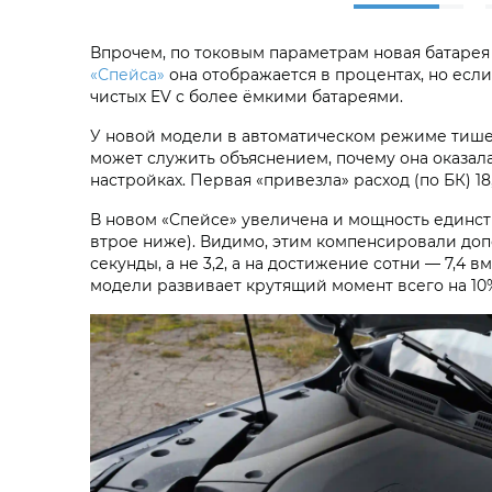
Впрочем, по токовым параметрам новая батаре
«Спейса»
она отображается в процентах, но если
чистых EV с более ёмкими батареями.
У новой модели в автоматическом режиме тише
может служить объяснением, почему она оказа
настройках. Первая «привезла» расход (по БК) 18,
В новом «Спейсе» увеличена и мощность единстве
втрое ниже). Видимо, этим компенсировали допол
секунды, а не 3,2, а на достижение сотни — 7,4 
модели развивает крутящий момент всего на 10%