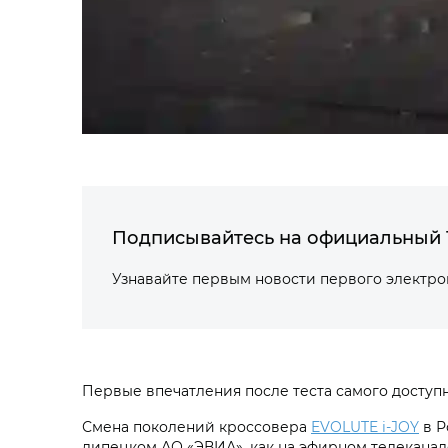
Подписывайтесь на официальный 
Узнавайте первым новости первого электр
Первые впечатления после теста самого доступ
Смена поколений кроссовера
EVOLUTE i‑JOY
в Р
липецком АО «ЭВИА», как на эфирном телеканале,