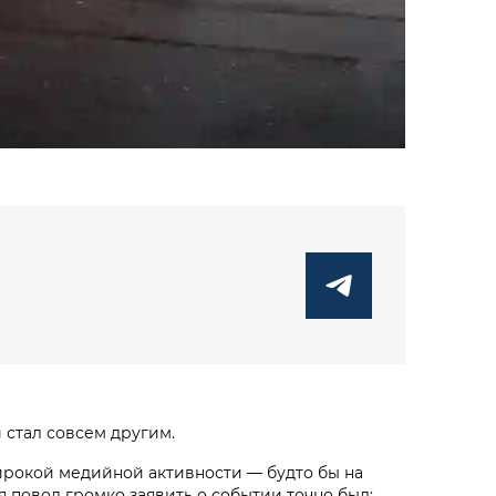
 стал совсем другим.
ирокой медийной активности — будто бы на
я повод громко заявить о событии точно был: