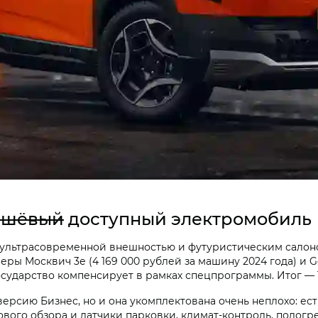
ешёвый
доступный электромобиль
 ультрасовременной внешностью и футуристическим сало
ы Москвич 3е (4 169 000 рублей за машину 2024 года) и Gee
сударство компенсирует в рамках спецпрограммы. Итог — 1
 версию Бизнес, но и она укомплектована очень неплохо: ес
вого обзора и датчики парковки, климат-контроль, подог