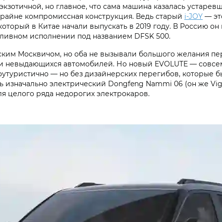
экзотичной, но главное, что сама машина казалась устарев
 крайне компромиссная конструкция. Ведь старый
i‑JOY
— эт
 который в Китае начали выпускать в 2019 году. В Россию 
пливном исполнении под названием DFSK 500.
ским Москвичом, но оба не вызывали большого желания п
и невыдающихся автомобилей. Но новый EVOLUTE — совсем 
футуристично — но без дизайнерских перегибов, которые бы
ь изначально электрический Dongfeng Nammi 06 (он же Vi
для целого ряда недорогих электрокаров.