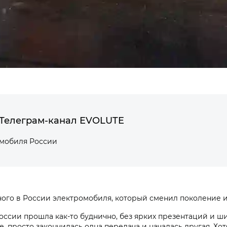
Телеграм-канал EVOLUTE
омобиля России
ного в России электромобиля, который сменил поколение и
оссии прошла как-то буднично, без ярких презентаций и ш
 просто закончилась одна передача и началась другая. Хот