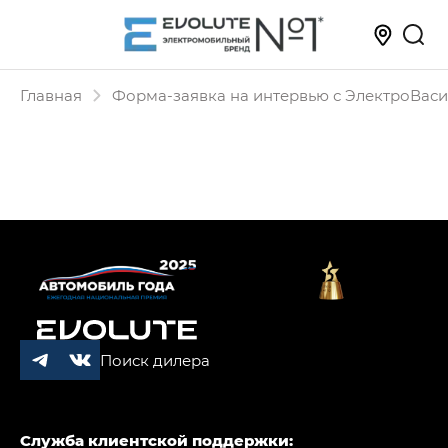
Главная
Форма-заявка на интервью с ЭлектроВас
Поиск дилера
Служба клиентской поддержки: