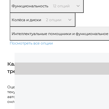
Функциональность
12 опций
Колёса и диски
2 опции
Интеллектуальные помощники и функциональное
Посмотреть все опции
Калькулятор
трейд-ин
Оценить
Оцените свой
текущий
автомобиль
онлайн