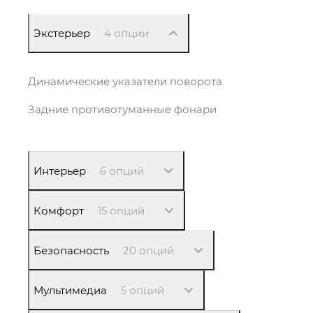
Экстерьер
4 опции
Динамические указатели поворота
Задние противотуманные фонари
Интерьер
6 опций
Комфорт
15 опций
Безопасность
20 опций
Мультимедиа
5 опций