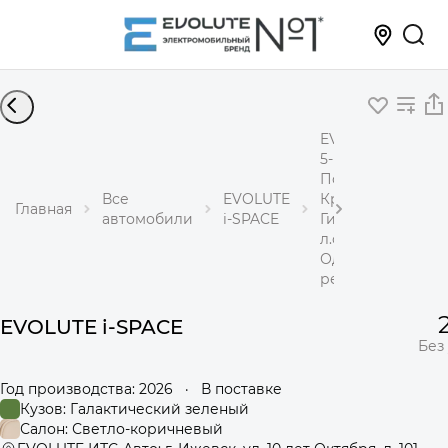
EVOLUTE i-SPACE
5-местный
Полный привод
Все
EVOLUTE
Кроссовер
Главная
автомобили
i-SPACE
Гибрид 1,5 л 367
л.с.
Одноступенчаты
редуктор
EVOLUTE i-SPACE
Без
Год производства: 2026
·
В поставке
Кузов: Галактический зеленый
Салон: Светло-коричневый