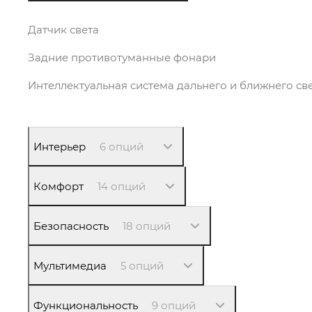
Датчик света
Задние противотуманные фонари
Интеллектуальная система дальнего и ближнего св
Интерьер
6 опций
Комфорт
14 опций
Безопасность
18 опций
Мультимедиа
5 опций
Функциональность
9 опций