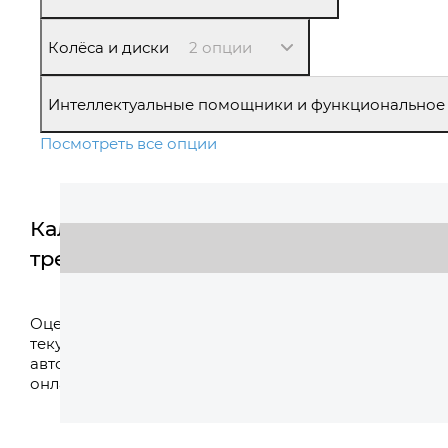
Колёса и диски
2 опции
Интеллектуальные помощники и функциональное
Посмотреть все опции
Калькулятор
трейд-ин
Оценить
Оцените свой
текущий
автомобиль
онлайн