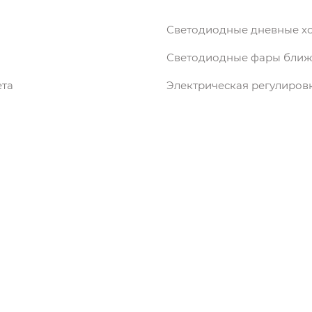
Светодиодные дневные х
Светодиодные фары ближн
ета
Электрическая регулиров