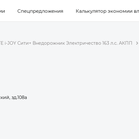
ии
Спецпредложения
Калькулятор экономии в
E i-JOY Сити+ Внедорожник Электричество 163 л.с. АКПП
кий, зд.108а