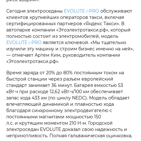
Сегодня электроседаны
EVOLUTE i‑PRO
обслуживают
клиентов крупнейших операторов такси, включая
сертифицированных партнеров «Яндекс Такси». В
автопарке компании «Этоэлектротакси.рф», который
полностью состоит из электромобилей, модель
EVOLUTE i‑PRO
является ключевой. «Мы тщательно
изучили эту машину и строим бизнес именно на ней»,
— отмечает Артем Ким, руководитель компании
«Этоэлектротакси.рф».
Время заряда от 20% до 80% постоянным током на
быстрой станции через разъем европейский
стандарт занимает 36 минут. Батарея емкостью 53
кВт·ч при расходе 12,62 кВт·ч/100 км обеспечивает
запас хода 433 км (по циклу NEDC). Модель обладает
впечатляющей динамикой и плавностью хода
благодаря синхронному электродвигателю с
постоянными магнитами мощностью 150
л.с. и крутящим моментом 210 Н·м. Городской
электроседан EVOLUTE доказал свою надежность и
неприхотливость. Полная гальваническая оцинковка,