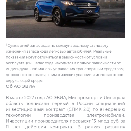
1
Суммарный запас хода по международному стандарту
измерения запаса хода легковых автомобилей. Реальные
показания могут отличаться в зависимости от условий
эксплуатации. Запас хода находится в прямой зависимости от
индивидуальной манеры управления транспортным средством,
дорожного покрытия, климатических условий и иных факторов
окружающей среды.
Об АО ЭВИА
В марте 2022 года АО ЭВИА, Минпромторг и Липецкая
область подписали первый в России специальный
инвестиционный контракт (СПИК 2.0) по внедрению
технологии производства электромобилей.
Инвестиции производителя превысят 13 млрд руб. за
11 лет действия контракта. В рамках развития