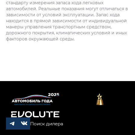
стандарту измерения запаса хода легковых
автомобилей. Реальные показания могут отличаться в
зависимости от условий эксплуатации. Запас хода
находится в прямой зависимости от индивидуальной
манеры управления транспортным средством,
дорожного покрытия, климатических условий и иных
факторов окружающей среды.
Поиск дилера