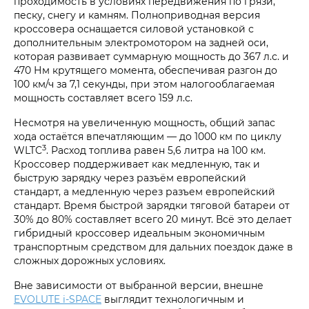
проходимость в условиях передвижения по грязи,
песку, снегу и камням. Полноприводная версия
кроссовера оснащается силовой установкой с
дополнительным электромотором на задней оси,
которая развивает суммарную мощность до 367 л.с. и
470 Нм крутящего момента, обеспечивая разгон до
100 км/ч за 7,1 секунды, при этом налогооблагаемая
мощность составляет всего 159 л.с.
Несмотря на увеличенную мощность, общий запас
хода остаётся впечатляющим — до 1000 км по циклу
3
WLTC
. Расход топлива равен 5,6 литра на 100 км.
Кроссовер поддерживает как медленную, так и
быструю зарядку через разъём европейский
стандарт, а медленную через разъем европейский
стандарт. Время быстрой зарядки тяговой батареи от
30% до 80% составляет всего 20 минут. Всё это делает
гибридный кроссовер идеальным экономичным
транспортным средством для дальних поездок даже в
сложных дорожных условиях.
Вне зависимости от выбранной версии, внешне
EVOLUTE i‑SPACE
выглядит технологичным и