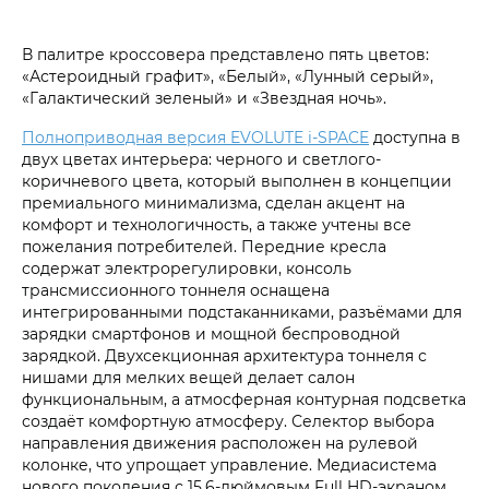
В палитре кроссовера представлено пять цветов:
«Астероидный графит», «Белый», «Лунный серый»,
«Галактический зеленый» и «Звездная ночь».
Полноприводная версия EVOLUTE i‑SPACE
доступна в
двух цветах интерьера: черного и светлого-
коричневого цвета, который выполнен в концепции
премиального минимализма, сделан акцент на
комфорт и технологичность, а также учтены все
пожелания потребителей. Передние кресла
содержат электрорегулировки, консоль
трансмиссионного тоннеля оснащена
интегрированными подстаканниками, разъёмами для
зарядки смартфонов и мощной беспроводной
зарядкой. Двухсекционная архитектура тоннеля с
нишами для мелких вещей делает салон
функциональным, а атмосферная контурная подсветка
создаёт комфортную атмосферу. Селектор выбора
направления движения расположен на рулевой
колонке, что упрощает управление. Медиасистема
нового поколения с 15,6-дюймовым Full HD-экраном