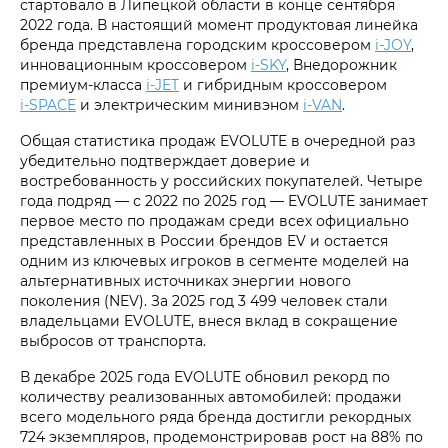
стартовало в Липецкой области в конце сентября
2022 года. В настоящий момент продуктовая линейка
бренда представлена городским кроссовером
i‑JOY
,
инновационным кроссовером
i‑SKY
, Внедорожник
премиум-класса
i‑JET
и гибридным кроссовером
i‑SPACE
и электрическим минивэном
i‑VAN
.
Общая статистика продаж EVOLUTE в очередной раз
убедительно подтверждает доверие и
востребованность у российских покупателей. Четыре
года подряд — с 2022 по 2025 год — EVOLUTE занимает
первое место по продажам среди всех официально
представленных в России брендов EV и остается
одним из ключевых игроков в сегменте моделей на
альтернативных источниках энергии нового
поколения (NEV). За 2025 год 3 499 человек стали
владельцами EVOLUTE, внеся вклад в сокращение
выбросов от транспорта.
В декабре 2025 года EVOLUTE обновил рекорд по
количеству реализованных автомобилей: продажи
всего модельного ряда бренда достигли рекордных
724 экземпляров, продемонстрировав рост на 88% по