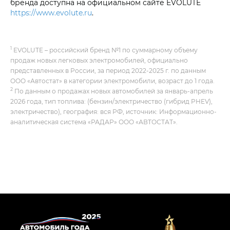
бренда доступна на официальном сайте EVOLUTE
https://www.evolute.ru
.
1
EVOLUTE – российский бренд №1 по суммарному объему
продаж новых легковых электромобилей, официально
представленных в России, за период 2022-2025 г. по данным
ООО «Автостат» в категории электромобили, возраст до 1 года.
2
По данным о продажах новых автомобилей за январь-апрель
2026 года, тип топлива: (бензин/электричество (гибрид PHEV),
электричество), география: вся РФ, источник: Информационно-
аналитическая система «РАДАР» ООО «АВТОСТАТ».