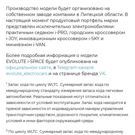
Производство модели будет организовано на
собственном заводе компании в Липецкой области. В
настоящий момент продуктовый портфель марки
представлен исключительно электромобилями:
практичным седаном i‑PRO, городским кроссовером
i‑JOY, инновационным кроссовером
i‑SKY
и
минивэном
i‑VAN
.
Более подробная информация о модели
EVOLUTE i‑SPACE
будет опубликована на
официальном сайте
, в
Telegram-канале
evolute_electrocars
и на странице бренда
VK
.
1
Запас хода по циклу WLTC. Суммарный запас хода по
международному стандарту измерения запаса хода легковых
автомобилей. Реальные показания могут отличаться в
зависимости от условий эксплуатации. Запас хода находится в
прямой зависимости от индивидуальной манеры управления
транспортным средством, дорожного покрытия, климатических
условий и иных факторов окружающей среды.
2
По циклу WLTC. Суммарный запас хода по международному