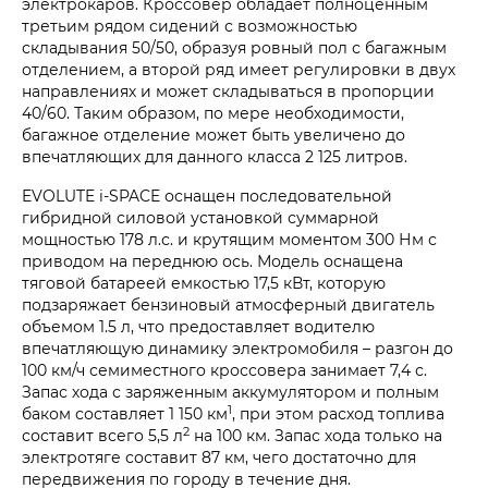
электрокаров. Кроссовер обладает полноценным
третьим рядом сидений с возможностью
складывания 50/50, образуя ровный пол с багажным
отделением, а второй ряд имеет регулировки в двух
направлениях и может складываться в пропорции
40/60. Таким образом, по мере необходимости,
багажное отделение может быть увеличено до
впечатляющих для данного класса 2 125 литров.
EVOLUTE i‑SPACE
оснащен последовательной
гибридной силовой установкой суммарной
мощностью 178 л.с. и крутящим моментом 300 Нм с
приводом на переднюю ось. Модель оснащена
тяговой батареей емкостью 17,5 кВт, которую
подзаряжает бензиновый атмосферный двигатель
объемом 1.5 л, что предоставляет водителю
впечатляющую динамику электромобиля – разгон до
100 км/ч семиместного кроссовера занимает 7,4 с.
Запас хода с заряженным аккумулятором и полным
1
баком составляет 1 150 км
, при этом расход топлива
2
составит всего 5,5 л
на 100 км. Запас хода только на
электротяге составит 87 км, чего достаточно для
передвижения по городу в течение дня.