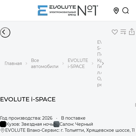
EVOLUTE i-SPACE
5-местный
Полный привод
Все
EVOLUTE
Кроссовер
Главная
автомобили
i-SPACE
Гибрид 1,5 л 367
л.с.
Одноступенчаты
редуктор
EVOLUTE i-SPACE
Год производства: 2026
·
В поставке
Кузов: Звездная ночь
Салон: Черный
EVOLUTE Влако-Сервис: г. Тольятти, Хрящевское шоссе, 11