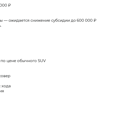
000 ₽
ы — oжидaeтся cнижeниe субсидии дo 600 000 ₽
.
по цене обычного SUV
совер
 хода
ия