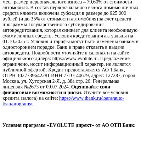
мес., размер первоначального взноса – 79,60% от стоимости
автомобиля. В состав первоначального взноса помимо личных
средств клиента включена субсидия в размере до 925 000
рублей (и до 35% от стоимости автомобиля) за счет средств
программы Государственного субсидирования
автокредитования, которая снижает для клиента необходимую
сумму личных средств. Условия кредитования актуальны на
01.10.2025 г. Условия и тарифы могут быть изменены банком в
одностороннем порядке. Банк в праве отказать в выдаче
автокредита. Подробности уточняйте в салонах и на сайте
официального дилера: https://www.evolute.ru. Предложение
ограничено, носит информационный характер, не является
публичной офертой. Кредит предоставляется АО ТБанк,
ОГРН 1027739642281 ИНН 7710140679, адрес: 127287, город
Москва, ул. Хуторская 2-Я, д. 38а стр. 26. Генеральная
лицензия №2673 от 09.07.2024.
Оценивайте свои
финансовые возможности и риски
. Изучите все условия
кредита (залога) на сайте:
https://www.tbank.ru/loans/auto-
loan/programs/
.
Условия программ «EVOLUTE директ» от АО ОТП Банк: