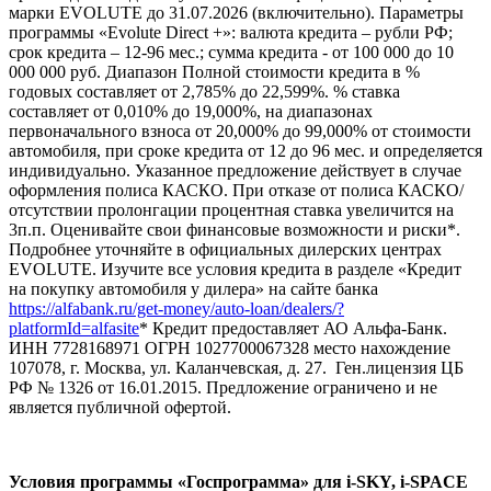
марки EVOLUTE до 31.07.2026 (включительно). Параметры
программы «Evolute Direct +»: валюта кредита – рубли РФ;
срок кредита – 12-96 мес.; сумма кредита - от 100 000 до 10
000 000 руб. Диапазон Полной стоимости кредита в %
годовых составляет от 2,785% до 22,599%. % ставка
составляет от 0,010% до 19,000%, на диапазонах
первоначального взноса от 20,000% до 99,000% от стоимости
автомобиля, при сроке кредита от 12 до 96 мес. и определяется
индивидуально. Указанное предложение действует в случае
оформления полиса КАСКО. При отказе от полиса КАСКО/
отсутствии пролонгации процентная ставка увеличится на
3п.п. Оценивайте свои финансовые возможности и риски*.
Подробнее уточняйте в официальных дилерских центрах
EVOLUTE. Изучите все условия кредита в разделе «Кредит
на покупку автомобиля у дилера» на сайте банка
https://alfabank.ru/get-money/auto-loan/dealers/?
platformId=alfasite
* Кредит предоставляет АО Альфа-Банк.
ИНН 7728168971 ОГРН 1027700067328 место нахождение
107078, г. Москва, ул. Каланчевская, д. 27. Ген.лицензия ЦБ
РФ № 1326 от 16.01.2015. Предложение ограничено и не
является публичной офертой.
Условия программы «Госпрограмма» для i‑SKY, i‑SPACE