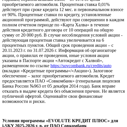
приобретаемого автомобиля. Процентная ставка 0,01%
действует при сроке кредита 12 мес. и первоначальном взносе
от 90%. Процентные ставки по кредиту, установленные
акционной программой, действуют при совершении в каждом
полном отчетном периоде по «Карта Халва» в течение
действия кредитного договора от 10 операций на общую
сумму от 20 000 руб. В случае несоблюдения условий акции -
действующая процентная ставка увеличивается на 6
процентных пунктов. Общий срок проведения акции – с
20.11.2023 г. по 31.07.2026 г. Информация об организаторе
акции, о правилах ее проведения, иные условия акции
указаны в Паспорте акции «Автокредит с Халвой»,
размещенном по ссылке
https://sovcombank.ru/credits/auto
(вкладки «Кредитные программы»/«Акции»). Залоговое
обеспечение – залог приобретаемого автомобиля. Кредит
предоставляется ПАО «Совкомбанк» (генеральная лицензия
Банка России №963 от 05 декабря 2014 года). Банк вправе
отказать в выдаче кредита без объяснения причин. Не является
публичной офертой. Оценивайте свои финансовые
возможности и риски.
Условия программы «EVOLUTE КРЕДИТ ПЛЮС» для
i‑SKY 2025-2026 г. в. от ПАО Совкомбанк