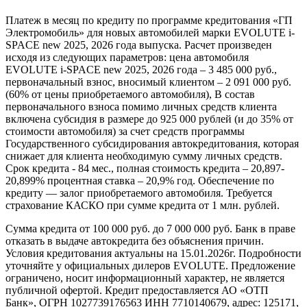
Платеж в месяц по кредиту по программе кредитования «ГП
Электромобиль» для новых автомобилей марки EVOLUTE i-
SPACE new 2025, 2026 года выпуска. Расчет произведен
исходя из следующих параметров: цена автомобиля
EVOLUTE i-SPACE new 2025, 2026 года – 3 485 000 руб.,
первоначальный взнос, вносимый клиентом – 2 091 000 руб.
(60% от цены приобретаемого автомобиля), В состав
первоначального взноса помимо личных средств клиента
включена субсидия в размере до 925 000 рублей (и до 35% от
стоимости автомобиля) за счет средств программы
Государственного субсидирования автокредитования, которая
снижает для клиента необходимую сумму личных средств.
Срок кредита - 84 мес., полная стоимость кредита – 20,897-
20,899% процентная ставка – 20,9% год. Обеспечение по
кредиту — залог приобретаемого автомобиля. Требуется
страхование КАСКО при сумме кредита от 1 млн. рублей.
Сумма кредита от 100 000 руб. до 7 000 000 руб. Банк в праве
отказать в выдаче автокредита без объяснения причин.
Условия кредитования актуальны на 15.01.2026г. Подробности
уточняйте у официальных дилеров EVOLUTE. Предложение
ограничено, носит информационный характер, не является
публичной офертой. Кредит предоставляется АО «ОТП
Банк», ОГРН 1027739176563 ИНН 7710140679, адрес: 125171,