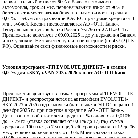
первоначальный взнос от 80% и более от стоимости
автомобиля, срок 24 мес. первоначальный взнос от 90% и
более от стоимости автомобиля, полная стоимость кредита
0,01%. Требуется страхование КАСКО при сумме кредита от 1
млн. рублей. Кредит предоставляется АО «ОТП Банк»,
Генеральная лицензия Банка России №2766 от 27.11.2014 г.
Предложение действует с 09.09.2025 г. до утверждения Банком
иных условий. Не является публичной офертой (ст. 437 (2) ГК
РФ). Оценивайте свои финансовые возможности и риски.
Условия программ «ГП EVOLUTE ДИРЕКТ» и ставки
0,01% для i‑SKY, i‑VAN 2025-2026 г. в. от АО ОТП Банк
Предложение действует в рамках программы «ГП EVOLUTE
ДИРЕКТ» и распространяется на автомобили EVOLUTE i-
SKY 2025 и 2026 года выпуска (дата выдачи ЭПТС не ранее 1
декабря 2025 г.) при покупке в кредит в АО «ОТП Банк».
Диапазон полной стоимости кредита в % годовых от 0,010%
до 17,793% (ставка составляет от 0,01% до 17,8%), сумма
кредита от 100 тыс. до 7 млн. рублей, срок кредита от 12 до 96
мес., первоначальный взнос от 10%. Минимальная ставка
0,01% достигается при следующих параметрах кредита: срок