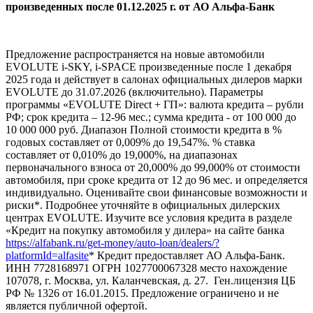
произведенных после 01.12.2025 г. от АО Альфа-Банк
Предложение распространяется на новые автомобили
EVOLUTE i-SKY, i-SPACE произведенные после 1 декабря
2025 года и действует в салонах официальных дилеров марки
EVOLUTE до 31.07.2026 (включительно). Параметры
программы «EVOLUTE Direct + ГП»: валюта кредита – рубли
РФ; срок кредита – 12-96 мес.; сумма кредита - от 100 000 до
10 000 000 руб. Диапазон Полной стоимости кредита в %
годовых составляет от 0,009% до 19,547%. % ставка
составляет от 0,010% до 19,000%, на диапазонах
первоначального взноса от 20,000% до 99,000% от стоимости
автомобиля, при сроке кредита от 12 до 96 мес. и определяется
индивидуально. Оценивайте свои финансовые возможности и
риски*. Подробнее уточняйте в официальных дилерских
центрах EVOLUTE. Изучите все условия кредита в разделе
«Кредит на покупку автомобиля у дилера» на сайте банка
https://alfabank.ru/get-money/auto-loan/dealers/?
platformId=alfasite
* Кредит предоставляет АО Альфа-Банк.
ИНН 7728168971 ОГРН 1027700067328 место нахождение
107078, г. Москва, ул. Каланчевская, д. 27. Ген.лицензия ЦБ
РФ № 1326 от 16.01.2015. Предложение ограничено и не
является публичной офертой.