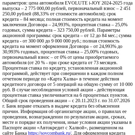
параметров: цена автомобиля EVOLUTE i-JOY 2024-2025 года
выпуска – 2 775 000,00 рублей, первоначальный взнос – 2 451
250,00 рублей (88,33% от стоимости автомобиля); срок
кредита – 84 месяца; полная стоимость кредита на момент
заключения Договора – 24,993%, процентная ставка – 25,0%
годовых, сумма кредита – 323 750,00 рублей. Параметры
акционной программы: срок кредита – от 12 до 84 мес.; сумма
кредита - от 300 000 до 9 000 000 руб.; полная стоимость
кредита на момент оформления Договора – от 24,993% до
30,993% годовых, процентная ставка – 25,00% годовых,
первоначальный взнос – от 0% от цены приобретаемого
автомобиля (от 20 % - при сроке кредита от 73 месяцев.
Процентная ставка по кредиту, установленная акционной
программой, действует при совершении в каждом полном
отчетном периоде по «Карта Халва» в течение действия
кредитного договора от 5 операций на общую сумму от 10 000
руб. В случае несоблюдения условий акции - действующая
процентная ставка увеличивается на 6 процентных пунктов.
Общий срок проведения акции – с 20.11.2023 г. по 31.07.2026
г. Банк вправе отказать в выдаче кредита без объяснения
причин. Информация об организаторе акции, о правилах ее
проведения, вознаграждении по результатам акции, сроках,
месте и порядке их получения, иные условия акции указаны в
Паспорте акции «Автокредит с Халвой», размещенном на
сайте Банка
https://sovcombank.ru/
. Для оформления кредита