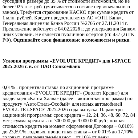
субсидия в размере до 35 % от стоимости автомобиля, но не
более 925 тыс. руб. (учитывается в составе первоначального
взноса). Требуется страхование КАСКО при сумме кредита от
1 млн. рублей. Кредит предоставляется АО «ОТП Банк»,
Генеральная лицензия Банка России №2766 от 27.11.2014 г.
Предложение действует с 04.02.2026 г. до утверждения Банком
иных условий. Не является публичной офертой (ст. 437 (2) ГК
РФ).
Оценивайте свои финансовые возможности и риски.
Условия программы «EVOLUTE КРЕДИТ» для i‑SPACE
2025-2026 г. в. от ПАО Совкомбанк
0,01% - процентная ставка по акционной программе
кредитования «EVOLUTE КРЕДИТ» (Эволют Кредит) для
владельцев «Карта Халва» (далее – акционная программа) по
продукту «АвтоСтиль-Особый» для новых автомобилей
EVOLUTE i-SPACE 2025-2026 года выпуска. Параметры
акционной программы: срок кредита – 12, 24, 36, 48, 60, 72, 84
мес.; сумма кредита - от 300 000 до 9 000 000 руб.; полная
стоимость кредита на момент оформления Договора – 0,010%
до 23,691% годовых, процентная ставка – от 0,01% до 17,70%
годовых, первоначальный взнос – от 10% от цены