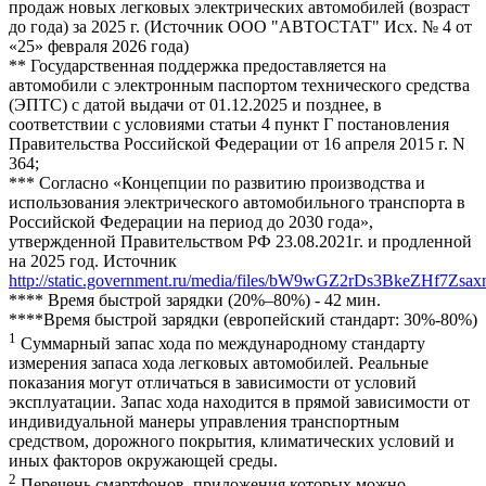
продаж новых легковых электрических автомобилей (возраст
до года) за 2025 г. (Источник ООО "АВТОСТАТ" Исх. № 4 от
«25» февраля 2026 года)
** Государственная поддержка предоставляется на
автомобили с электронным паспортом технического средства
(ЭПТС) с датой выдачи от 01.12.2025 и позднее, в
соответствии с условиями статьи 4 пункт Г постановления
Правительства Российской Федерации от 16 апреля 2015 г. N
364;
*** Согласно «Концепции по развитию производства и
использования электрического автомобильного транспорта в
Российской Федерации на период до 2030 года»,
утвержденной Правительством РФ 23.08.2021г. и продленной
на 2025 год. Источник
http://static.government.ru/media/files/bW9wGZ2rDs3BkeZHf7Zsaxn
**** Время быстрой зарядки (20%–80%) - 42 мин.
****Время быстрой зарядки (европейский стандарт: 30%-80%)
1
Суммарный запас хода по международному стандарту
измерения запаса хода легковых автомобилей. Реальные
показания могут отличаться в зависимости от условий
эксплуатации. Запас хода находится в прямой зависимости от
индивидуальной манеры управления транспортным
средством, дорожного покрытия, климатических условий и
иных факторов окружающей среды.
2
Перечень смартфонов, приложения которых можно