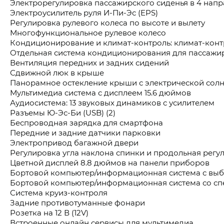
Электрорегулировка пассажирского сиденья в 4 нап
Электроусилитель руля И-Пи-Эс (EPS)
Регулировка рулевого колеса по высоте и вылету
Многофункциональное рулевое колесо
Кондиционирование и климат-контроль: климат-конт
Отдельная система кондиционирования для пассажир
Вентиляция передних и задних сидений
Сдвижной люк в крыше
Панорамное остекление крыши с электрической сол
Мультимедиа система с дисплеем 15.6 дюймов
Аудиосистема: 13 звуковых динамиков с усилителем
Разъемы Ю-Эс-Би (USB) (2)
Беспроводная зарядка для смартфона
Передние и задние датчики парковки
Электропривод багажной двери
Регулировка угла наклона спинки и продольная регу
Цветной дисплей 8.8 дюймов на панели приборов
Бортовой компьютер/информационная система с выбор
Бортовой компьютер/информационная система со сп
Система круиз-контроля
Задние противотуманные фонари
Розетка на 12 В (12V)
Встроенные онлайн сервисы для мультимедиа