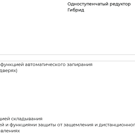
Одноступенчатый редуктор
Гибрид
 функцией автоматического запирания
дверях)
кцией складывания
ей и функциями защиты от защемления и дистанционног
авлениях