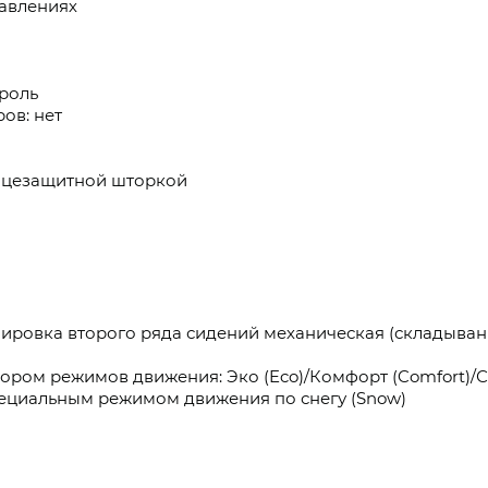
равлениях
роль
ов: нет
нцезащитной шторкой
лировка второго ряда сидений механическая (складыван
ом режимов движения: Эко (Eco)/Комфорт (Comfort)/Сп
ециальным режимом движения по снегу (Snow)