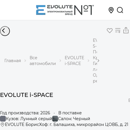
EVOLUTE i-SPACE
5-местный
Полный привод
Все
EVOLUTE
Кроссовер
Главная
автомобили
i-SPACE
Гибрид 1,5 л 367
л.с.
Одноступенчаты
редуктор
EVOLUTE i-SPACE
Год производства: 2026
·
В поставке
Кузов: Лунный серый
Салон: Черный
EVOLUTE БорисХоф: г. Балашиха, микрорайон ЦОВБ, д. 21