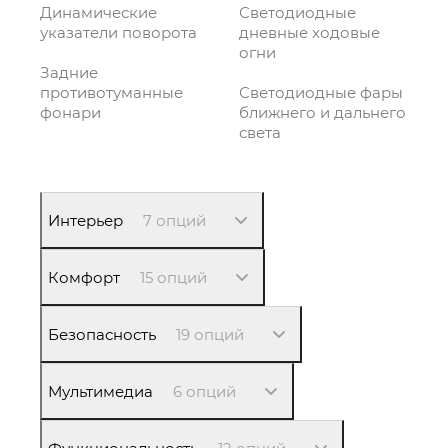
Динамические
Светодиодные
указатели поворота
дневные ходовые
огни
Задние
противотуманные
Светодиодные фары
фонари
ближнего и дальнего
света
Интерьер
7 опций
Комфорт
15 опций
Безопасность
19 опций
Мультимедиа
6 опций