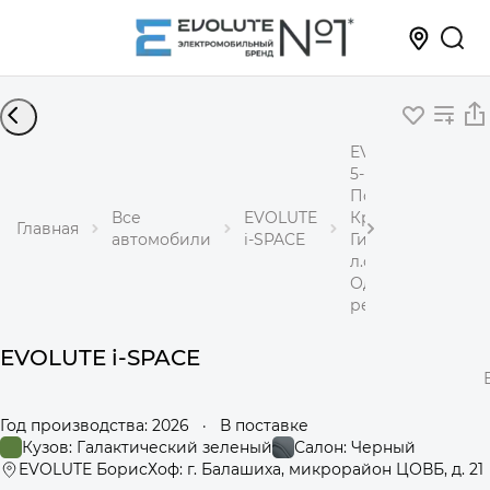
EVOLUTE i-SPACE
5-местный
Полный привод
Все
EVOLUTE
Кроссовер
Главная
автомобили
i-SPACE
Гибрид 1,5 л 367
л.с.
Одноступенчаты
редуктор
EVOLUTE i-SPACE
Год производства: 2026
·
В поставке
Кузов: Галактический зеленый
Салон: Черный
EVOLUTE БорисХоф: г. Балашиха, микрорайон ЦОВБ, д. 21