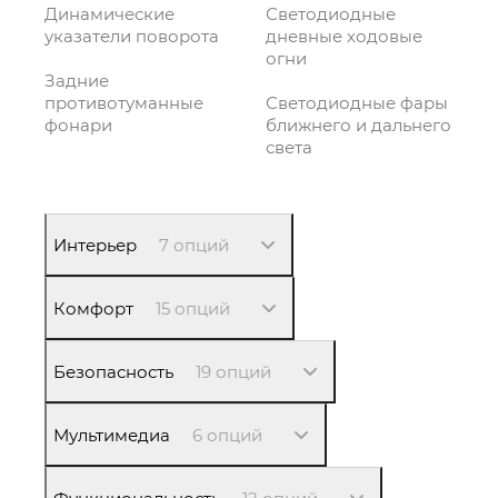
Динамические
Светодиодные
указатели поворота
дневные ходовые
огни
Задние
противотуманные
Светодиодные фары
фонари
ближнего и дальнего
света
Интерьер
7 опций
Комфорт
15 опций
Безопасность
19 опций
Мультимедиа
6 опций