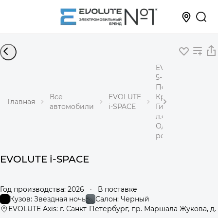
EVOLUTE i-SPACE
5-местный
Полный привод
Все
EVOLUTE
Кроссовер
Главная
автомобили
i-SPACE
Гибрид 1,5 л 367
л.с.
Одноступенчаты
редуктор
EVOLUTE i-SPACE
Год производства: 2026
·
В поставке
Кузов: Звездная ночь
Салон: Черный
EVOLUTE Axis: г. Санкт-Петербург, пр. Маршала Жукова, д.