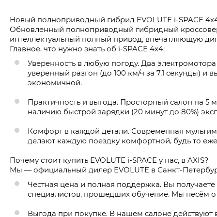
Новый полноприводный гибрид EVOLUTE i-SPACE 4х4
Обновлённый полноприводный гибридный кроссовер E
интеллектуальный полный привод, впечатляющую дина
Главное, что нужно знать об i-SPACE 4х4:
Уверенность в любую погоду. Два электромотора 
уверенный разгон (до 100 км/ч за 7,1 секунды) и
экономичной.
Практичность и выгода. Просторный салон на 5 м
наличию быстрой зарядки (20 минут до 80%) эксп
Комфорт в каждой детали. Современная мультиме
делают каждую поездку комфортной, будь то еже
Почему стоит купить EVOLUTE i-SPACE у нас, в AXIS?
Мы — официальный дилер EVOLUTE в Санкт-Петербург
Честная цена и полная поддержка. Вы получает
специалистов, прошедших обучение. Мы несём о
Выгода при покупке. В нашем салоне действуют 