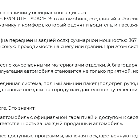
 в наличии у официального дилера
VOLUTE i-SPACE. Это автомобиль, созданный в России
мику и комфорт, который оценят и водитель, и пассаж
(на передней и задней осях) суммарной мощностью 367 л
 высокую проходимость на снегу или гравии. При этом сис
ест с качественными материалами отделки. А благодаря 
луатация автомобиля становится не только приятной, н
дийная система, полный зимний пакет (подогрев руля,
дневные поездки по городу или длительное путешестви
е. Это значит:
е автомобиль с официальной гарантией и доступом к с
тветственность за каждый проданный автомобиль.
все доступные программы, включая государственную под