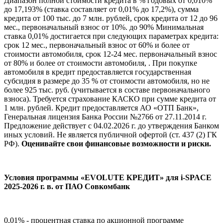
Диапазон полной стоимости кредита в % годовых от 0,010%
до 17,193% (ставка составляет от 0,01% до 17,2%), сумма
кредита от 100 тыс. до 7 млн. рублей, срок кредита от 12 до 96
мес., первоначальный взнос от 10%. до 90% Минимальная
ставка 0,01% достигается при следующих параметрах кредита:
срок 12 мес., первоначальный взнос от 60% и более от
стоимости автомобиля, срок 12-24 мес. первоначальный взнос
от 80% и более от стоимости автомобиля, . При покупке
автомобиля в кредит предоставляется государственная
субсидия в размере до 35 % от стоимости автомобиля, но не
более 925 тыс. руб. (учитывается в составе первоначального
взноса). Требуется страхование КАСКО при сумме кредита от
1 млн. рублей. Кредит предоставляется АО «ОТП Банк»,
Генеральная лицензия Банка России №2766 от 27.11.2014 г.
Предложение действует с 04.02.2026 г. до утверждения Банком
иных условий. Не является публичной офертой (ст. 437 (2) ГК
РФ).
Оценивайте свои финансовые возможности и риски.
Условия программы «EVOLUTE КРЕДИТ» для i‑SPACE
2025-2026 г. в. от ПАО Совкомбанк
0,01% - процентная ставка по акционной программе