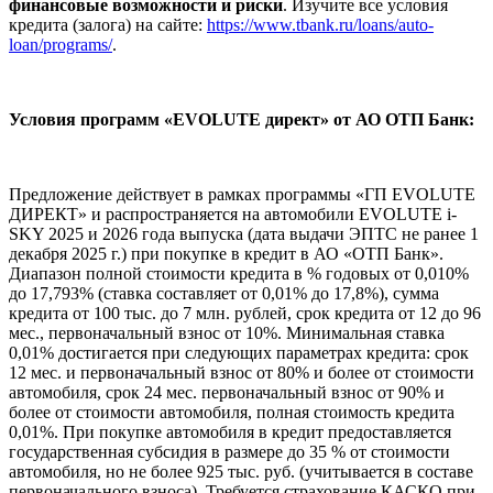
финансовые возможности и риски
. Изучите все условия
кредита (залога) на сайте:
https://www.tbank.ru/loans/auto-
loan/programs/
.
Условия программ «EVOLUTE директ» от АО ОТП Банк:
Предложение действует в рамках программы «ГП EVOLUTE
ДИРЕКТ» и распространяется на автомобили EVOLUTE i-
SKY 2025 и 2026 года выпуска (дата выдачи ЭПТС не ранее 1
декабря 2025 г.) при покупке в кредит в АО «ОТП Банк».
Диапазон полной стоимости кредита в % годовых от 0,010%
до 17,793% (ставка составляет от 0,01% до 17,8%), сумма
кредита от 100 тыс. до 7 млн. рублей, срок кредита от 12 до 96
мес., первоначальный взнос от 10%. Минимальная ставка
0,01% достигается при следующих параметрах кредита: срок
12 мес. и первоначальный взнос от 80% и более от стоимости
автомобиля, срок 24 мес. первоначальный взнос от 90% и
более от стоимости автомобиля, полная стоимость кредита
0,01%. При покупке автомобиля в кредит предоставляется
государственная субсидия в размере до 35 % от стоимости
автомобиля, но не более 925 тыс. руб. (учитывается в составе
первоначального взноса). Требуется страхование КАСКО при