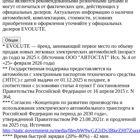
цены являются рекомендованными розничными ценами и
могут отличаться от фактических цен, действующих у
официальных дилеров. Актуальную информацию о наличии
автомобилей, комплектациях, стоимости, условиях
приобретения и оформления уточняйте у официальных
дилеров EVOLUTE.
Общее
* EVOLUTE — бренд, занимающий первое место по объему
продаж новых легковых электрических автомобилей (возраст
до года) за 2025 г. (Источник ООО "АВТОСТАТ" Исх. № 4 от
«25» февраля 2026 года)
** Государственная поддержка предоставляется на
автомобили с электронным паспортом технического средства
(ЭПТС) с датой выдачи от 01.12.2025 и позднее, в
соответствии с условиями статьи 4 пункт Г постановления
Правительства Российской Федерации от 16 апреля 2015 г. N
364;
*** Согласно «Концепции по развитию производства и
использования электрического автомобильного транспорта в
Российской Федерации на период до 2030 года»,
утвержденной Правительством РФ 23.08.2021г. и продленной
на 2025 год. Источник
http://static.government.ru/media/files/bW9wGZ2rDs3BkeZHf7Zsaxn
**** Время быстрой зарядки (20%–80%) - 42 мин.