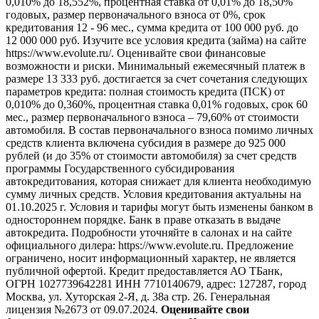
0,010% до 18,552%, процентная ставка от 0,01% до 18,50%
годовых, размер первоначального взноса от 0%, срок
кредитования 12 - 96 мес., сумма кредита от 100 000 руб. до
12 000 000 руб. Изучите все условия кредита (займа) на сайте
https://www.evolute.ru/. Оценивайте свои финансовые
возможности и риски. Минимальный ежемесячный платеж в
размере 13 333 руб. достигается за счет сочетания следующих
параметров кредита: полная стоимость кредита (ПСК) от
0,010% до 0,360%, процентная ставка 0,01% годовых, срок 60
мес., размер первоначального взноса – 79,60% от стоимости
автомобиля. В состав первоначального взноса помимо личных
средств клиента включена субсидия в размере до 925 000
рублей (и до 35% от стоимости автомобиля) за счет средств
программы Государственного субсидирования
автокредитования, которая снижает для клиента необходимую
сумму личных средств. Условия кредитования актуальны на
01.10.2025 г. Условия и тарифы могут быть изменены банком в
одностороннем порядке. Банк в праве отказать в выдаче
автокредита. Подробности уточняйте в салонах и на сайте
официального дилера: https://www.evolute.ru. Предложение
ограничено, носит информационный характер, не является
публичной офертой. Кредит предоставляется АО ТБанк,
ОГРН 1027739642281 ИНН 7710140679, адрес: 127287, город
Москва, ул. Хуторская 2-Я, д. 38а стр. 26. Генеральная
лицензия №2673 от 09.07.2024.
Оценивайте свои