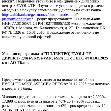
риски*. Подробнее уточняйте в официальных дилерских
центрах EVOLUTE. Изучите все условия кредита в разделе
«Кредит на покупку автомобиля у дилера» на сайте банка
https://alfabank.ru/get-money/auto-loan/dealers/?
platformId=alfasite
* Кредит предоставляет АО Альфа-Банк.
ИНН 7728168971 ОГРН 1027700067328 место нахождение
107078, г. Москва, ул. Каланчевская, д. 27. Ген.лицензия ЦБ
РФ № 1326 от 16.01.2015. Предложение ограничено и не
является публичной офертой.
Условия программы «(ГП ЭЛЕКТРО) EVOLUTE
ДИРЕКТ» для i‑SKY, i‑VAN, i‑SPACE с ЭПТС от 01.01.2025
г. от АО ТБанк
Предложение распространяется на новые автомобили
EVOLUTE i-SKY, i-SPACE с ЭПТС от 01.12.2025 при покупке
в кредит в Тбанк.
Условия кредитования: полная стоимость кредита от 2,398% -
17,898%, процентная ставка от 2,40% до 17,90% годовых,
размер первоначального взноса от 0%, срок кредитования 12,
24, 36, 48, 60, 72, 84, 96 мес.