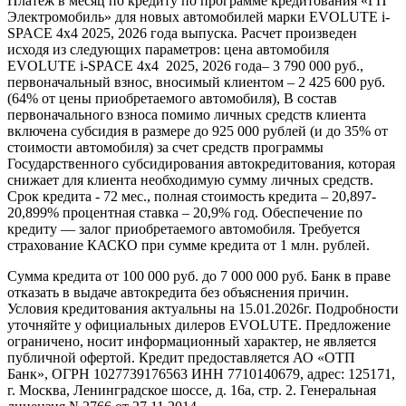
Платеж в месяц по кредиту по программе кредитования «ГП
Электромобиль» для новых автомобилей марки EVOLUTE i-
SPACE 4x4 2025, 2026 года выпуска. Расчет произведен
исходя из следующих параметров: цена автомобиля
EVOLUTE i-SPACE 4x4 2025, 2026 года– 3 790 000 руб.,
первоначальный взнос, вносимый клиентом – 2 425 600 руб.
(64% от цены приобретаемого автомобиля), В состав
первоначального взноса помимо личных средств клиента
включена субсидия в размере до 925 000 рублей (и до 35% от
стоимости автомобиля) за счет средств программы
Государственного субсидирования автокредитования, которая
снижает для клиента необходимую сумму личных средств.
Срок кредита - 72 мес., полная стоимость кредита – 20,897-
20,899% процентная ставка – 20,9% год. Обеспечение по
кредиту — залог приобретаемого автомобиля. Требуется
страхование КАСКО при сумме кредита от 1 млн. рублей.
Сумма кредита от 100 000 руб. до 7 000 000 руб. Банк в праве
отказать в выдаче автокредита без объяснения причин.
Условия кредитования актуальны на 15.01.2026г. Подробности
уточняйте у официальных дилеров EVOLUTE. Предложение
ограничено, носит информационный характер, не является
публичной офертой. Кредит предоставляется АО «ОТП
Банк», ОГРН 1027739176563 ИНН 7710140679, адрес: 125171,
г. Москва, Ленинградское шоссе, д. 16а, стр. 2. Генеральная