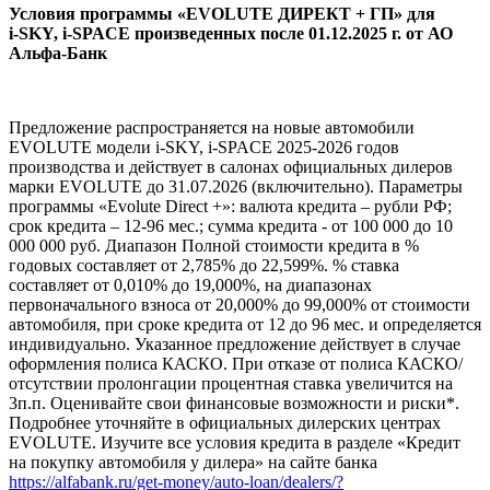
Условия программы «EVOLUTE ДИРЕКТ + ГП» для
i‑SKY, i‑SPACE произведенных после 01.12.2025 г. от АО
Альфа-Банк
Предложение распространяется на новые автомобили
EVOLUTE модели i-SKY, i-SPACE 2025-2026 годов
производства и действует в салонах официальных дилеров
марки EVOLUTE до 31.07.2026 (включительно). Параметры
программы «Evolute Direct +»: валюта кредита – рубли РФ;
срок кредита – 12-96 мес.; сумма кредита - от 100 000 до 10
000 000 руб. Диапазон Полной стоимости кредита в %
годовых составляет от 2,785% до 22,599%. % ставка
составляет от 0,010% до 19,000%, на диапазонах
первоначального взноса от 20,000% до 99,000% от стоимости
автомобиля, при сроке кредита от 12 до 96 мес. и определяется
индивидуально. Указанное предложение действует в случае
оформления полиса КАСКО. При отказе от полиса КАСКО/
отсутствии пролонгации процентная ставка увеличится на
3п.п. Оценивайте свои финансовые возможности и риски*.
Подробнее уточняйте в официальных дилерских центрах
EVOLUTE. Изучите все условия кредита в разделе «Кредит
на покупку автомобиля у дилера» на сайте банка
https://alfabank.ru/get-money/auto-loan/dealers/?