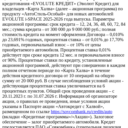
кредитования «EVOLUTE КРЕДИТ» (Эволют Кредит) для
владельцев «Карта Халва» (далее – акционная программа) по
продукту «АвтоСтиль-Особый» для новых автомобилей
EVOLUTE i-SPACE 2025-2026 года выпуска. Параметры
акционной программы: срок кредита – 12, 24, 36, 48, 60, 72, 84
мес.; сумма кредита - от 300 000 до 9 000 000 руб.; полная
стоимость кредита на момент оформления Договора – 0,010%
до 23,691% годовых, процентная ставка – от 0,01% до 17,70%
годовых, первоначальный взнос – от 10% от цены
приобретаемого автомобиля. Процентная ставка 0,01%
действует при сроке кредита 12 мес. и первоначальном взносе
от 90%. Процентные ставки по кредиту, установленные
акционной программой, действуют при совершении в каждом
полном отчетном периоде по «Карта Халва» в течение
действия кредитного договора от 10 операций на общую
сумму от 20 000 руб. В случае несоблюдения условий акции -
действующая процентная ставка увеличивается на 6
процентных пунктов. Общий срок проведения акции – с
20.11.2023 г. по 31.07.2026 г. Информация об организаторе
акции, о правилах ее проведения, иные условия акции
указаны в Паспорте акции «Автокредит с Халвой»,
размещенном по ссылке
https://sovcombank.ru/credits/auto
(вкладки «Кредитные программы»/«Акции»). Залоговое
обеспечение – залог приобретаемого автомобиля. Кредит
предоставляется ПАО «Совкомбанк» (генеральная лицензия