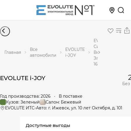
EVOLUTE i-JOY
Сити+
Все
EVOLUTE
Главная
Внедорожник
автомобили
i-JOY
Электричество
163 л.с. АКПП
EVOLUTE i-JOY
Без
Год производства: 2026
·
В поставке
Кузов: Зеленый
Салон: Бежевый
EVOLUTE ИТС-Авто: г. Ижевск, ул. 10 лет Октября, д. 101
Доступные выгоды
360°