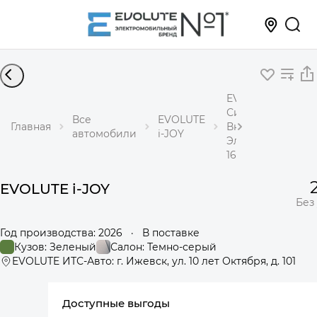
EVOLUTE i-JOY
Сити+
Все
EVOLUTE
Главная
Внедорожник
автомобили
i-JOY
Электричество
163 л.с. АКПП
EVOLUTE i-JOY
Без
Год производства: 2026
·
В поставке
Кузов: Зеленый
Салон: Темно-серый
EVOLUTE ИТС-Авто: г. Ижевск, ул. 10 лет Октября, д. 101
Доступные выгоды
360°